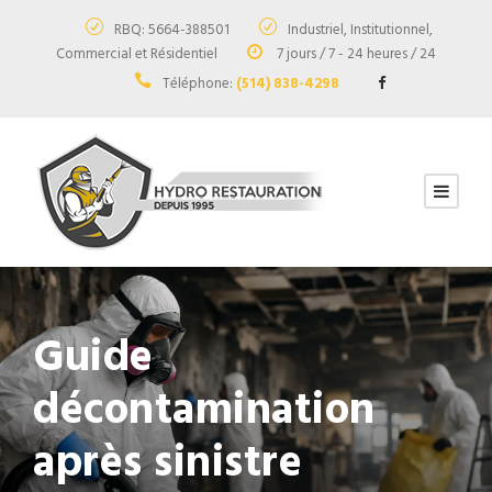
RBQ: 5664-388501
Industriel, Institutionnel,
Commercial et Résidentiel
7 jours / 7 - 24 heures / 24
Téléphone:
(514) 838-4298
Guide
décontamination
après sinistre