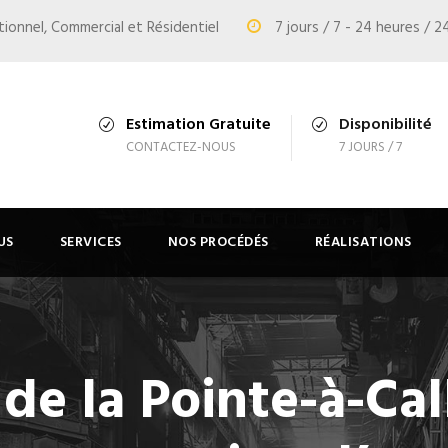
tutionnel, Commercial et Résidentiel
7 jours / 7 - 24 heures / 2
Estimation Gratuite
Disponibilité
CONTACTEZ-NOUS
7 JOURS / 7
US
SERVICES
NOS PROCÉDÉS
RÉALISATIONS
de la Pointe-à-Call