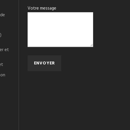
Votre message
 de
)
er et
et
ton