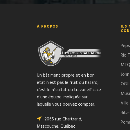
À PROPOS
ILS
CON
Peps
Rio 
MT
John
Un bâtiment propre et en bon
état n’est pas le fruit du hasard,
OGI
c’est le résultat du travail efficace
Musé
d’une équipe impliquée sur
Ville
laquelle vous pouvez compter.
Ritz
2065 rue Chartrand
,
Pome
Mascouche
,
Québec