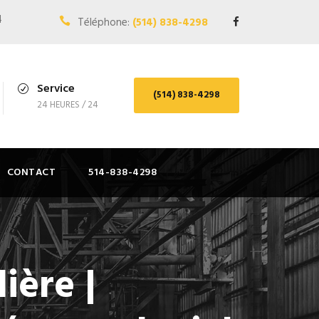
4
Téléphone:
(514) 838-4298
Service
(514) 838-4298
24 HEURES / 24
CONTACT
514-838-4298
ière |