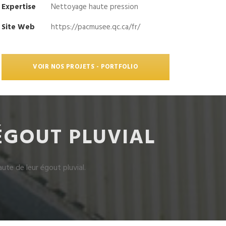
Expertise
Nettoyage haute pression
Site Web
https://pacmusee.qc.ca/fr/
VOIR NOS PROJETS - PORTFOLIO
ÉGOUT PLUVIAL
ute de leur égout pluvial.