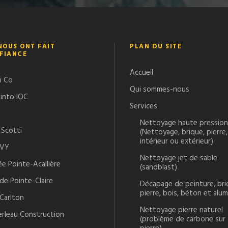
 NOUS ONT FAIT
PLAN DU SITE
FIANCE
Accueil
i Co
Qui sommes-nous
Tinto IOC
Services
Q
Nettoyage haute pression
 Scotti
(Nettoyage, brique, pierre,
intérieur ou extérieur)
LVY
Nettoyage jet de sable
e Pointe-Acallière
(sandblast)
 de Pointe-Claire
Décapage de peinture, bri
pierre, bois, béton et alu
-Carlton
Nettoyage pierre naturel
rleau Construction
(problème de carbone sur