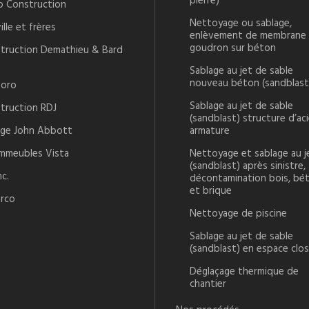
pierre)
o Construction
Nettoyage ou sablage,
ille et frères
enlèvement de membrane
goudron sur béton
truction Demathieu & Bard
Sablage au jet de sable
nouveau béton (sandblast
oro
Sablage au jet de sable
truction RDJ
(sandblast) structure d’aci
ège John Abbott
armature
immeubles Vista
Nettoyage et sablage au j
(sandblast) après sinistre,
nc.
décontamination bois, bé
et brique
rco
Nettoyage de piscine
Sablage au jet de sable
(sandblast) en espace clos
Déglaçage thermique de
chantier