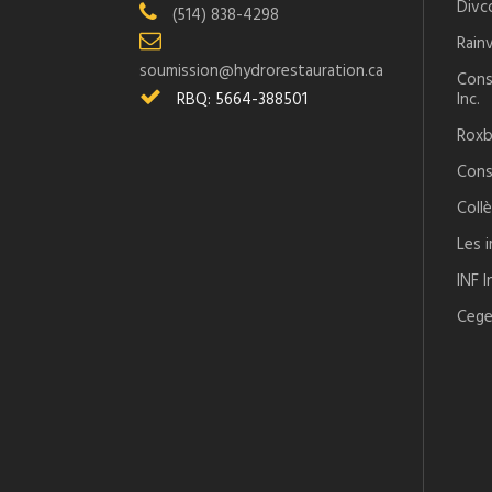
Divc
(514) 838-4298
Rainv
soumission@hydrorestauration.ca
Cons
RBQ: 5664-388501
Inc.
Roxb
Cons
Coll
Les 
INF I
Cege